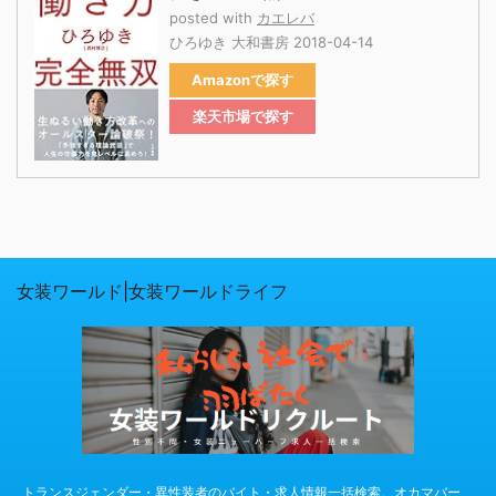
posted with
カエレバ
ひろゆき 大和書房 2018-04-14
Amazon
楽天市場
女装ワールド
|
女装ワールドライフ
トランスジェンダー・異性装者のバイト・求人情報一括検索。オカマバー、