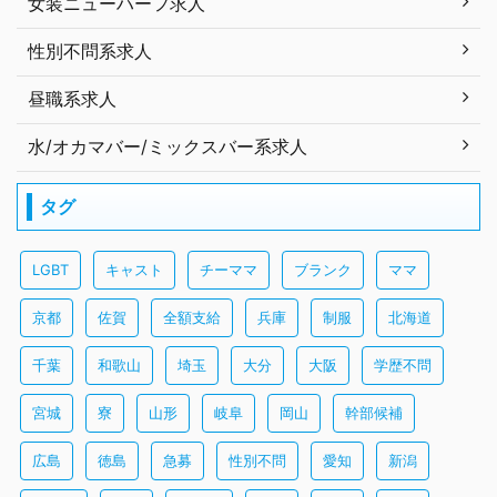
女装ニューハーフ求人
性別不問系求人
昼職系求人
水/オカマバー/ミックスバー系求人
タグ
LGBT
キャスト
チーママ
ブランク
ママ
京都
佐賀
全額支給
兵庫
制服
北海道
千葉
和歌山
埼玉
大分
大阪
学歴不問
宮城
寮
山形
岐阜
岡山
幹部候補
広島
徳島
急募
性別不問
愛知
新潟