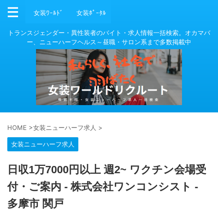
女装ﾜｰﾙﾄﾞ
女装ﾎﾟｰﾀﾙ
トランスジェンダー・異性装者のバイト・求人情報一括検索。オカマバ
ー、ニューハーフヘルス～昼職・サロン系まで多数掲載中
HOME
>
女装ニューハーフ求人
>
女装ニューハーフ求人
日収1万7000円以上 週2~ ワクチン会場受
付・ご案内 - 株式会社ワンコンシスト -
多摩市 関戸