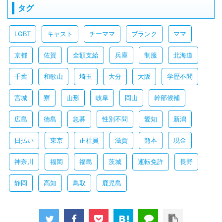
タグ
LGBT
キャスト
チーママ
ブランク
ママ
京都
佐賀
全額支給
兵庫
制服
北海道
千葉
和歌山
埼玉
大分
大阪
学歴不問
宮城
寮
山形
岐阜
岡山
幹部候補
広島
徳島
急募
性別不問
愛知
新潟
日払い
東京
正社員
滋賀
熊本
現金
神奈川
福岡
福島
茨城
運転免許
長野
静岡
高知
鳥取
鹿児島