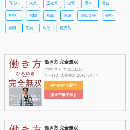
日払い
東京
正社員
滋賀
熊本
現金
神奈川
福岡
福島
茨城
運転免許
長野
静岡
高知
鳥取
鹿児島
働き方 完全無双
posted with
カエレバ
ひろゆき 大和書房 2018-04-14
Amazon
楽天市場
働き方 完全無双