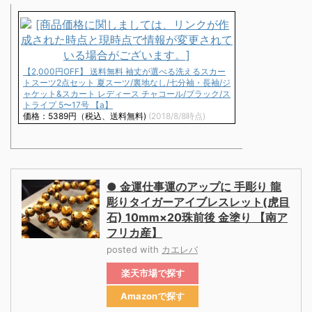
【2,000円OFF】 送料無料 袖丈が選べる洗えるスカー
トスーツ2点セット 夏スーツ/裏地なし/七分袖・長袖/ジ
ャケット&スカート レディース チャコール/ブラック/ス
トライプ 5〜17号 【a】
価格：5389円（税込、送料無料)
(2018/8/8時点)
● 金運仕事運のアップに 手彫り 龍
彫りタイガーアイブレスレット(虎目
石) 10mm×20珠前後 金塗り 【南ア
フリカ産】
posted with
カエレバ
楽天市場
Amazon