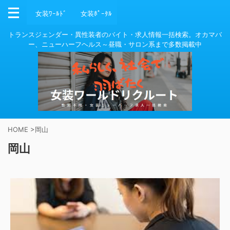
女装ﾜｰﾙﾄﾞ
女装ﾎﾟｰﾀﾙ
トランスジェンダー・異性装者のバイト・求人情報一括検索。オカマバ
ー、ニューハーフヘルス～昼職・サロン系まで多数掲載中
HOME
>
岡山
岡山