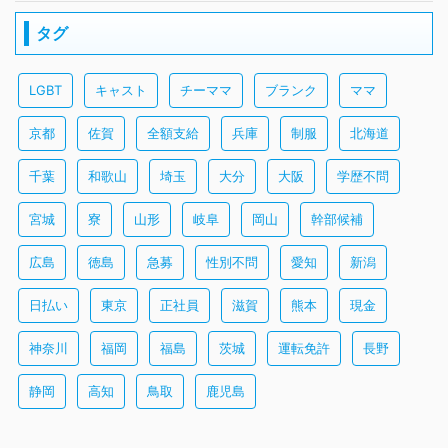
タグ
LGBT
キャスト
チーママ
ブランク
ママ
京都
佐賀
全額支給
兵庫
制服
北海道
千葉
和歌山
埼玉
大分
大阪
学歴不問
宮城
寮
山形
岐阜
岡山
幹部候補
広島
徳島
急募
性別不問
愛知
新潟
日払い
東京
正社員
滋賀
熊本
現金
神奈川
福岡
福島
茨城
運転免許
長野
静岡
高知
鳥取
鹿児島