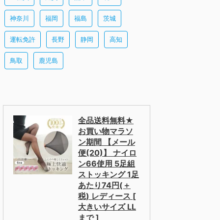
神奈川
福岡
福島
茨城
運転免許
長野
静岡
高知
鳥取
鹿児島
全品送料無料★
お買い物マラソ
ン期間 【メール
便(20)】 ナイロ
ン66使用 5足組
ストッキング 1足
あたり74円(＋
税) レディース [
大きいサイズ LL
まで ]