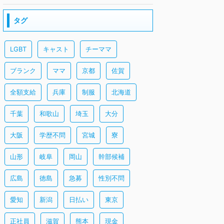
タグ
LGBT
キャスト
チーママ
ブランク
ママ
京都
佐賀
全額支給
兵庫
制服
北海道
千葉
和歌山
埼玉
大分
大阪
学歴不問
宮城
寮
山形
岐阜
岡山
幹部候補
広島
徳島
急募
性別不問
愛知
新潟
日払い
東京
正社員
滋賀
熊本
現金