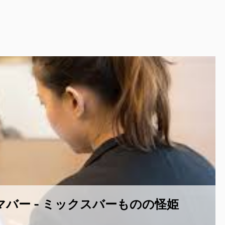
ー系求人
マバー - ミックスバーものの怪姫