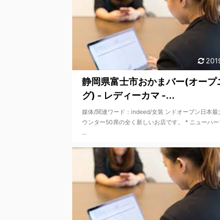
201
静岡県富士市おかまバー(オープ
グ) - レディーカマ -...
媒体/関連ワード：indeed/女装 ンドオープン日本
ウンター50席の全く新しいお店です。 * ニューハ
...