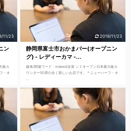
9/11/23
2019/11/23
ニン
静岡県富士市おかまバー(オープニン
グ) - レディーカマ -...
最大級カ
媒体/関連ワード：indeed/女装 ンドオープン日本最大級カ
ーフ・オ
ウンター50席の全く新しいお店です。 * ニューハーフ・オ
...