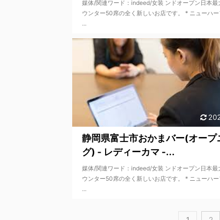
媒体/関連ワード：indeed/女装 ンドオープン日本
ウンター50席の全く新しいお店です。 * ニューハ
...
202
静岡県富士市おかまバー(オープ
グ) - レディーカマ -...
媒体/関連ワード：indeed/女装 ンドオープン日本
ウンター50席の全く新しいお店です。 * ニューハ
...
1
2