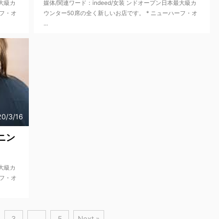
最大級カ
媒体/関連ワード：indeed/女装 ンドオープン日本最大級カ
ーフ・オ
ウンター50席の全く新しいお店です。 * ニューハーフ・オ
...
0/3/16
ニン
最大級カ
ーフ・オ
3
…
5
Next »