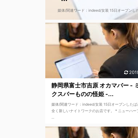
媒体/関連ワード：indeed/女装 15日オープン
201
静岡県富士市吉原 オカマバー - 
クスバーものの怪姫 -...
媒体/関連ワード：indeed/女装 15日オープンした
全く新しいナイトワークのお店です。 * ニューハー
...