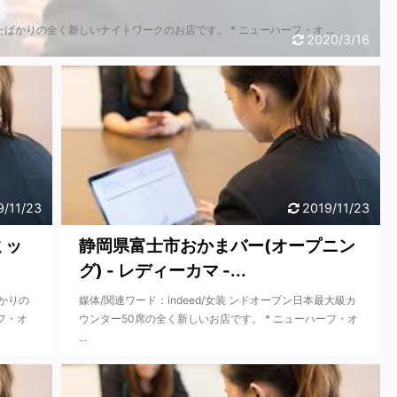
したばかりの全く新しいナイトワークのお店です。 * ニューハーフ・オ ...
2020/3/16
9/11/23
2019/11/23
ミッ
静岡県富士市おかまバー(オープニン
グ) - レディーカマ -...
ばかりの
媒体/関連ワード：indeed/女装 ンドオープン日本最大級カ
フ・オ
ウンター50席の全く新しいお店です。 * ニューハーフ・オ
...