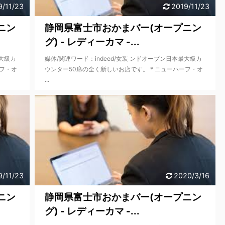
9/11/23
2019/11/23
ニン
静岡県富士市おかまバー(オープニン
グ) - レディーカマ -...
最大級カ
媒体/関連ワード：indeed/女装 ンドオープン日本最大級カ
ーフ・オ
ウンター50席の全く新しいお店です。 * ニューハーフ・オ
...
9/11/23
2020/3/16
ニン
静岡県富士市おかまバー(オープニン
グ) - レディーカマ -...