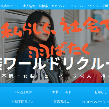
性装者のバイト・求人情報一括検索。オカマバー、ニューハーフヘルス～昼職
JSR公認案件
女装ワールド
お知らせ
性別不問系求人
昼職系求人
水/オカマバー/ミ