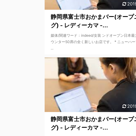
201
静岡県富士市おかまバー(オープ
グ) - レディーカマ -...
媒体/関連ワード：indeed/女装 ンドオープン日本
ウンター50席の全く新しいお店です。 * ニューハ
...
201
静岡県富士市おかまバー(オープ
グ) - レディーカマ -...